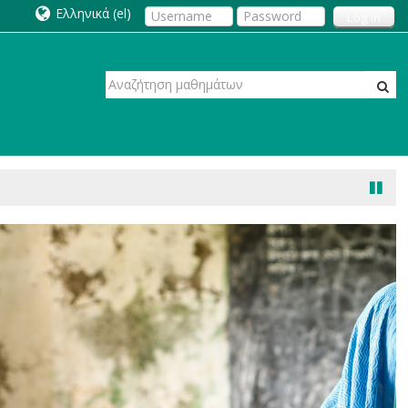
Ελληνικά ‎(el)‎
Log In