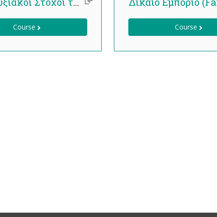
Αναπτυξιακοί Στόχοι της Χιλιετίας (ΑΣΧ)
Course
Course