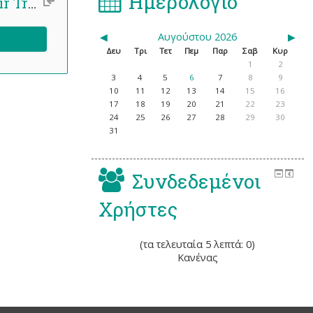
Ημερολόγιο
Δίκαιο Εμπόριο (Fair Trade)
◀︎
Αυγούστου 2026
▶︎
Δευ
Τρι
Τετ
Πεμ
Παρ
Σαβ
Κυρ
1
2
3
4
5
6
7
8
9
10
11
12
13
14
15
16
17
18
19
20
21
22
23
24
25
26
27
28
29
30
31
Συνδεδεμένοι
Χρήστες
(τα τελευταία 5 λεπτά: 0)
Κανένας