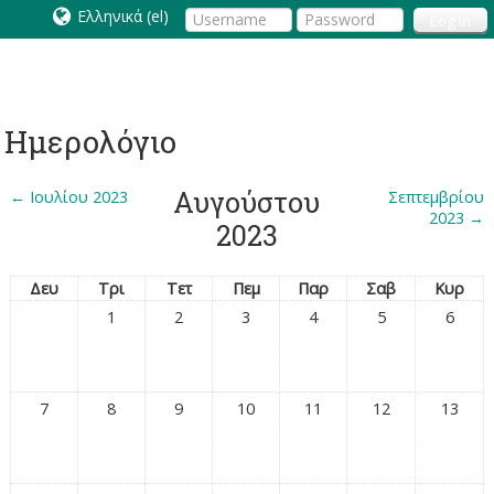
Ελληνικά ‎(el)‎
Log In
Ημερολόγιο
Αυγούστου
←
Ιουλίου 2023
Σεπτεμβρίου
2023
→
2023
Δευ
Τρι
Τετ
Πεμ
Παρ
Σαβ
Κυρ
1
2
3
4
5
6
7
8
9
10
11
12
13