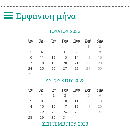
Εμφάνιση μήνα
ΙΟΥΛΊΟΥ 2023
Δευ
Τρι
Τετ
Πεμ
Παρ
Σαβ
Κυρ
1
2
3
4
5
6
7
8
9
10
11
12
13
14
15
16
17
18
19
20
21
22
23
24
25
26
27
28
29
30
31
ΑΥΓΟΎΣΤΟΥ 2023
Δευ
Τρι
Τετ
Πεμ
Παρ
Σαβ
Κυρ
1
2
3
4
5
6
7
8
9
10
11
12
13
14
15
16
17
18
19
20
21
22
23
24
25
26
27
28
29
30
31
ΣΕΠΤΕΜΒΡΊΟΥ 2023