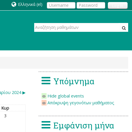
Ελληνικά ‎(el)‎
Log In
Υπόμνημα
αρίου 2024
▶︎
Hide global events
Απόκρυψη γεγονότων μαθήματος
Κυρ
3
Εμφάνιση μήνα