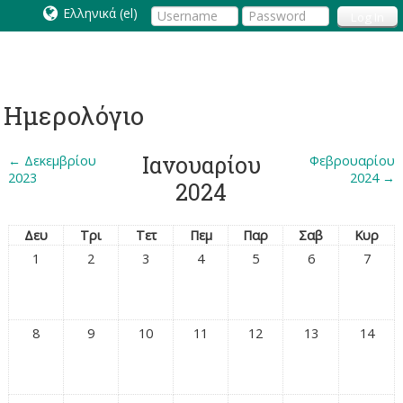
Ελληνικά ‎(el)‎
Log In
Ημερολόγιο
Ιανουαρίου
←
Δεκεμβρίου
Φεβρουαρίου
2023
2024
→
2024
Δευ
Τρι
Τετ
Πεμ
Παρ
Σαβ
Κυρ
1
2
3
4
5
6
7
8
9
10
11
12
13
14