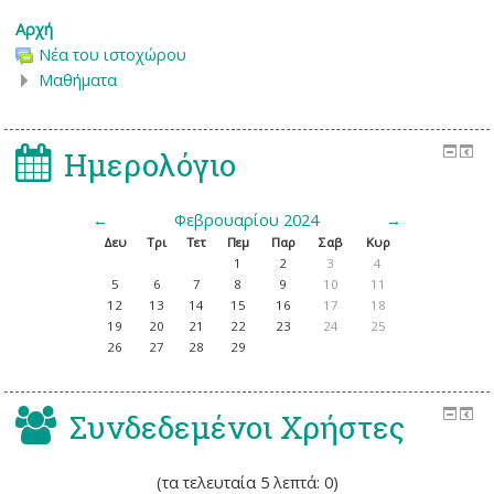
Αρχή
Νέα του ιστοχώρου
Μαθήματα
Ημερολόγιο
←
Φεβρουαρίου 2024
→
Δευ
Τρι
Τετ
Πεμ
Παρ
Σαβ
Κυρ
1
2
3
4
5
6
7
8
9
10
11
12
13
14
15
16
17
18
19
20
21
22
23
24
25
26
27
28
29
Συνδεδεμένοι Χρήστες
(τα τελευταία 5 λεπτά: 0)