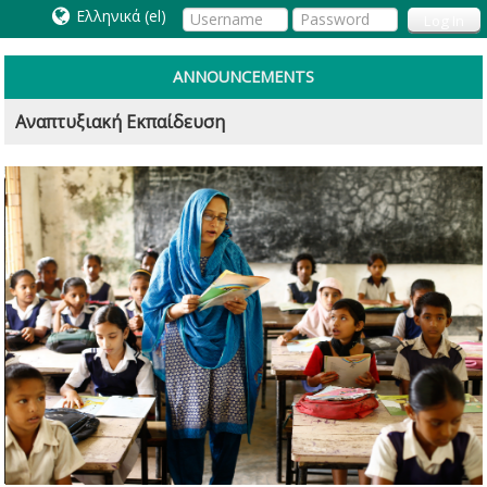
Ελληνικά ‎(el)‎
Log In
ANNOUNCEMENTS
Αναπτυξιακή Εκπαίδευση