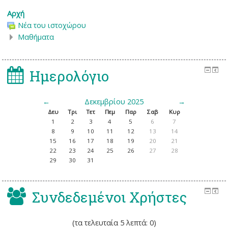
Αρχή
Νέα του ιστοχώρου
Μαθήματα
Ημερολόγιο
←
Δεκεμβρίου 2025
→
Δευ
Τρι
Τετ
Πεμ
Παρ
Σαβ
Κυρ
1
2
3
4
5
6
7
8
9
10
11
12
13
14
15
16
17
18
19
20
21
22
23
24
25
26
27
28
29
30
31
Συνδεδεμένοι Χρήστες
(τα τελευταία 5 λεπτά: 0)