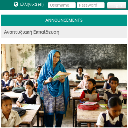
Ελληνικά ‎(el)‎
Log In
ANNOUNCEMENTS
Αναπτυξιακή Εκπαίδευση